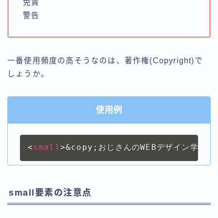
免責
警告
一番使用頻度の高そうなのは、著作権(Copyright)で
しょうか。
使用例
<
small
>
&copy;
おじさんのWEBデザイン学習ま
small要素の注意点