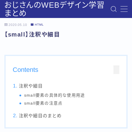
おじさんのWEBデザイン学習
まとめ
MENU
2020.05.10
HTML
お問い合わせ
【small】注釈や細目
みいとのプロフィール
デモプリセット
デモプリセット記事 #6
プライバシーポリシー
利用規約／特定商取引法に基づく表記
Contents
有料記事の決済完了ページ
運営者情報
注釈や細目
small要素の具体的な使用用途
small要素の注意点
注釈や細目のまとめ