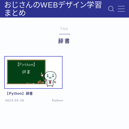
おじさんのWEBデザイン学習
まとめ
MENU
お問い合わせ
TAG
みいとのプロフィール
辞書
デモプリセット
デモプリセット記事 #6
プライバシーポリシー
利用規約／特定商取引法に基づく表記
有料記事の決済完了ページ
運営者情報
【Python】辞書
2025.03.16
Python