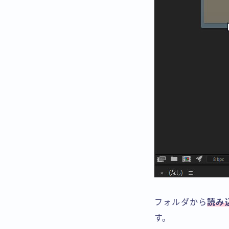
フォルダから
読み
す。