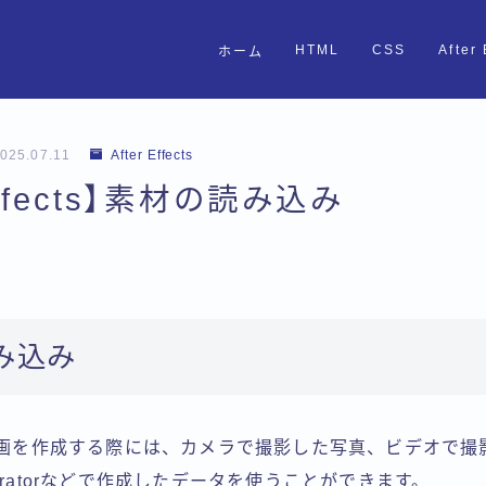
HTML
CSS
After 
ホーム
025.07.11
After Effects
 Effects】素材の読み込み
み込み
ectsで動画を作成する際には、カメラで撮影した写真、ビデオで
llustratorなどで作成したデータを使うことができます。